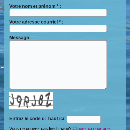
Votre nom et prénom * :
Votre adresse courriel * :
Message:
Entrez le code ci–haut ici:
Vous ne pouvez pas lire l'image?
Cliquez ici pour une